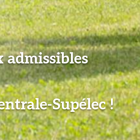
 admissibles
ntrale-Supélec !