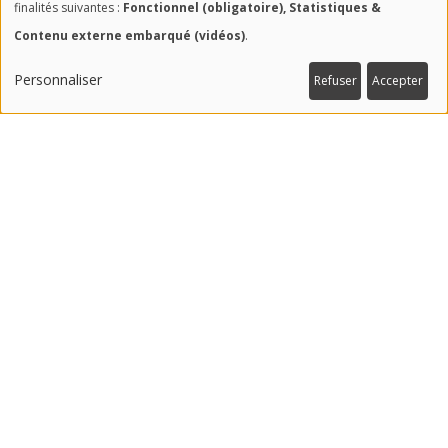
Utilisation
finalités suivantes :
Fonctionnel (obligatoire), Statistiques &
Contenu externe embarqué (vidéos)
.
des
données
Personnaliser
Refuser
Accepter
#RECHERCHE
personnelles
240
et
partenaires recherche
des
cookies
#CHAIRES
16
chaires