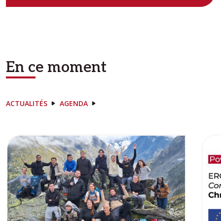
En ce moment
ACTUALITÉS
AGENDA
Image
Ima