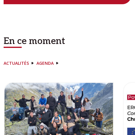
En ce moment
ACTUALITÉS
AGENDA
Image
Ima