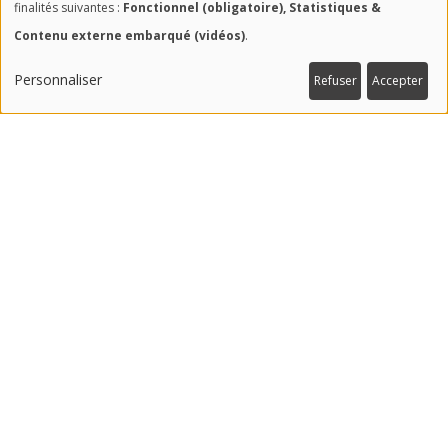
Utilisation
finalités suivantes :
Fonctionnel (obligatoire), Statistiques &
Contenu externe embarqué (vidéos)
.
des
données
Personnaliser
Refuser
Accepter
#RECHERCHE
personnelles
240
et
partenaires recherche
des
cookies
#CHAIRES
16
chaires