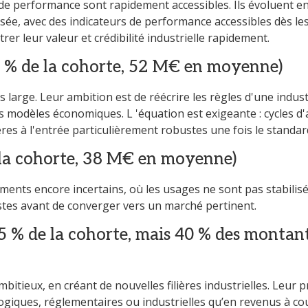
s de performance sont rapidement accessibles. Ils évoluent e
sée, avec des indicateurs de performance accessibles dès le
trer leur valeur et crédibilité industrielle rapidement.
0 % de la cohorte, 52 M€ en moyenne)
s large. Leur ambition est de réécrire les règles d'une indust
s modèles économiques. L 'équation est exigeante : cycles d'
ières à l'entrée particulièrement robustes une fois le standar
e la cohorte, 38 M€ en moyenne)
ments encore incertains, où les usages ne sont pas stabilisé
istes avant de converger vers un marché pertinent.
5 % de la cohorte, mais 40 % des montan
 ambitieux, en créant de nouvelles filières industrielles. Leu
giques, réglementaires ou industrielles qu’en revenus à co