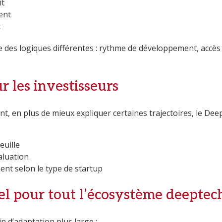
it
ent
t
 des logiques différentes : rythme de développement, accès
r les investisseurs
nt, en plus de mieux expliquer certaines trajectoires, le De
euille
aluation
nt selon le type de startup
el pour tout l’écosystème deeptec
n d’adaptation plus large :