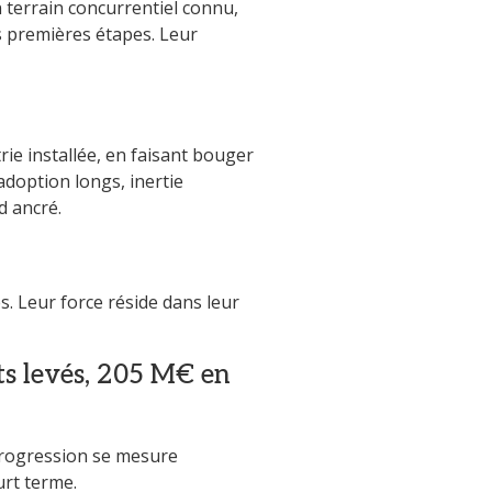
n terrain concurrentiel connu,
s premières étapes. Leur
rie installée, en faisant bouger
adoption longs, inertie
d ancré.
s. Leur force réside dans leur
ts levés, 205 M€ en
r progression se mesure
urt terme.