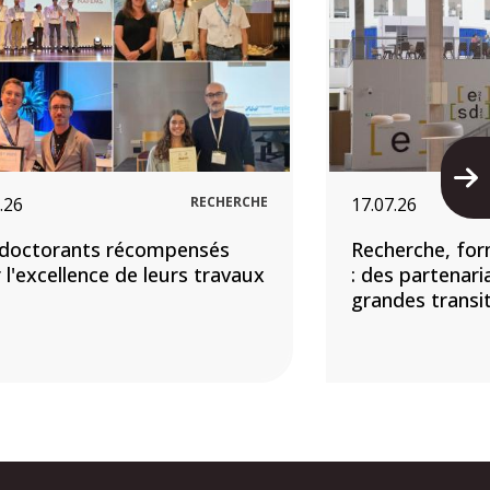
Nex
.26
RECHERCHE
17.07.26
doctorants récompensés
Recherche, for
 l'excellence de leurs travaux
: des partenari
grandes transi