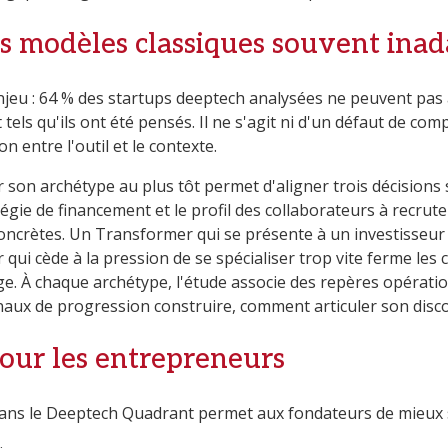
es modèles classiques souvent ina
l'enjeu : 64 % des startups deeptech analysées ne peuvent pa
tels qu'ils ont été pensés. Il ne s'agit ni d'un défaut de co
 entre l'outil et le contexte.
 son archétype au plus tôt permet d'aligner trois décisions 
atégie de financement et le profil des collaborateurs à recru
ncrètes. Un Transformer qui se présente à un investisseu
 qui cède à la pression de se spécialiser trop vite ferme les
e. À chaque archétype, l'étude associe des repères opération
gnaux de progression construire, comment articuler son disc
pour les entrepreneurs
dans le Deeptech Quadrant permet aux fondateurs de mieux s