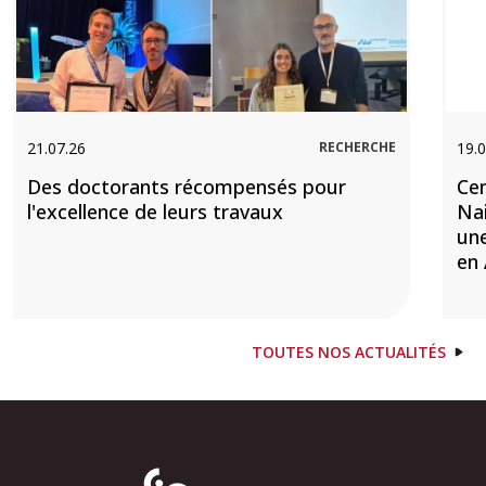
21.07.26
RECHERCHE
19.0
Des doctorants récompensés pour
Cen
l'excellence de leurs travaux
Nai
une
en 
TOUTES NOS ACTUALITÉS