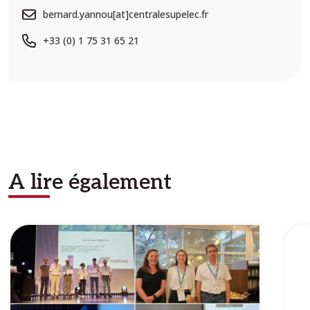
bernard.yannou[at]centralesupelec.fr
+33 (0) 1 75 31 65 21
A lire également
Image
Ima