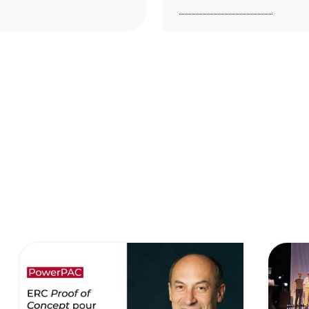
Image
Image