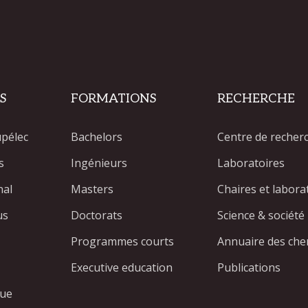
S
FORMATIONS
RECHERCHE
upélec
Bachelors
Centre de recher
s
Ingénieurs
Laboratoires
nal
Masters
Chaires et labor
us
Doctorats
Science & société
Programmes courts
Annuaire des che
Executive education
Publications
que