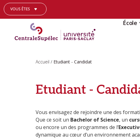
Aller au contenu principal
VOUS ÊTES
UN ETUDIANT
UNE ENTREPRISE
UN JOURNALISTE
École
Etabl
Compa
Le ce
21st 
Deven
Campu
Respo
Bache
Labor
Les 
Nos e
Campu
Accueil
Etudiant - Candidat
Inter
Ingén
Chair
Nos c
Nous 
Camp
Parte
Maste
Grand
Locat
Camp
Etudiant - Candid
La Fo
Mastè
Annua
Publie
Vie é
Scien
Docto
Soute
Vous envisagez de rejoindre une des format
Que ce soit un
Bachelor of Science
, un
curs
Centr
Execu
Liste 
ou encore un des programmes de l’
Executiv
Progr
dynamique au cœur d’un environnement acad