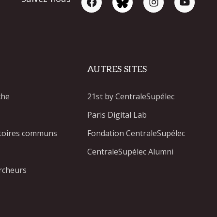
AUTRES SITES
che
21st by CentraleSupélec
Paris Digital Lab
atoires communs
Fondation CentraleSupélec
CentraleSupélec Alumni
rcheurs