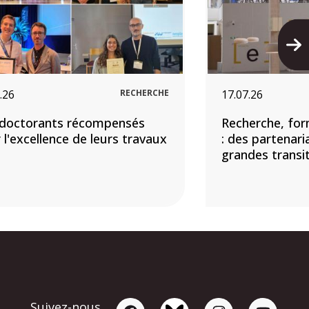
.26
RECHERCHE
17.07.26
doctorants récompensés
Recherche, for
 l'excellence de leurs travaux
: des partenari
grandes transi
Suivez-nous