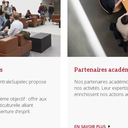
s
Partenaires acadé
entraleSupelec propose
Nos partenaires académiqu
nos activités. Leur expert
enrichissent nos actions a
 objectif : offrir aux
culturelle alliant
rture d'esprit.
EN SAVOIR PLUS