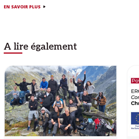
EN SAVOIR PLUS
A lire également
Image
Ima