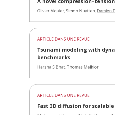
A novel compression–tension 
Olivier Alquier
,
Simon Nuytten
,
Damien D
ARTICLE DANS UNE REVUE
Tsunami modeling with dynami
benchmarks
Harsha S Bhat
,
Thomas Melkior
ARTICLE DANS UNE REVUE
Fast 3D diffusion for scalabl