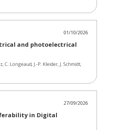
01/10/2026
rical and photoelectrical
ez
,
C. Longeaud
,
J.-P. Kleider
,
J. Schmidt
,
27/09/2026
erability in Digital