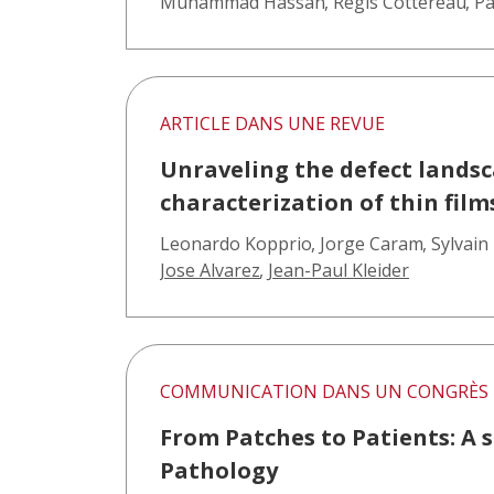
Muhammad Hassan
,
Régis Cottereau
,
Pa
ARTICLE DANS UNE REVUE
Unraveling the defect landsc
characterization of thin films
Leonardo Kopprio
,
Jorge Caram
,
Sylvain 
Jose Alvarez
,
Jean-Paul Kleider
COMMUNICATION DANS UN CONGRÈS
From Patches to Patients: A s
Pathology