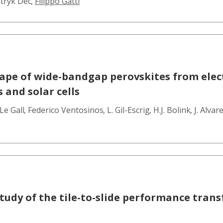
tryk Dec
,
Filippo Gatti
ape of wide-bandgap perovskites from elect
 and solar cells
Le Gall
,
Federico Ventosinos
,
L. Gil-Escrig
,
H.J. Bolink
,
J. Alvar
tudy of the tile-to-slide performance transf