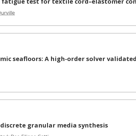
fatigue test for textile cord–elastomer co
urville
c seafloors: A high-order solver validate
e discrete granular media synthesis