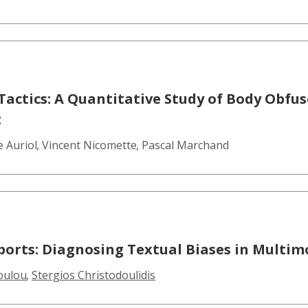
ctics: A Quantitative Study of Body Obfus
t
 Auriol
,
Vincent Nicomette
,
Pascal Marchand
ports: Diagnosing Textual Biases in Multimo
oulou
,
Stergios Christodoulidis