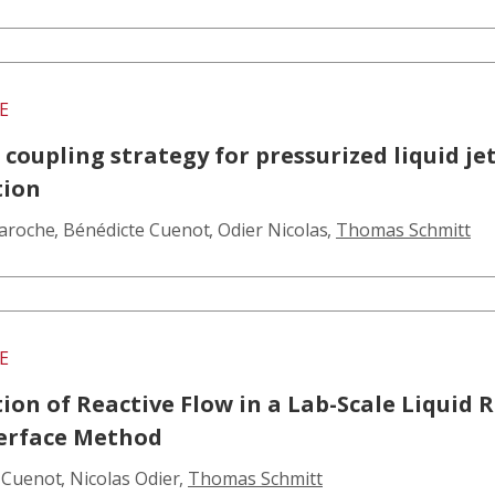
E
coupling strategy for pressurized liquid je
tion
aroche
,
Bénédicte Cuenot
,
Odier Nicolas
,
Thomas Schmitt
E
ion of Reactive Flow in a Lab-Scale Liquid 
terface Method
 Cuenot
,
Nicolas Odier
,
Thomas Schmitt