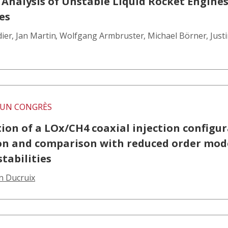
 Analysis of Unstable Liquid Rocket Engines
es
dier
,
Jan Martin
,
Wolfgang Armbruster
,
Michael Börner
,
Just
UN CONGRÈS
ion of a LOx/CH4 coaxial injection configu
on and comparison with reduced order mod
tabilities
n Ducruix