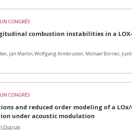
UN CONGRÈS
gitudinal combustion instabilities in a LOX
dier
,
Jan Martin
,
Wolfgang Armbruster
,
Michael Börner
,
Just
UN CONGRÈS
tions and reduced order modeling of a LOx
tion under acoustic modulation
n Ducruix