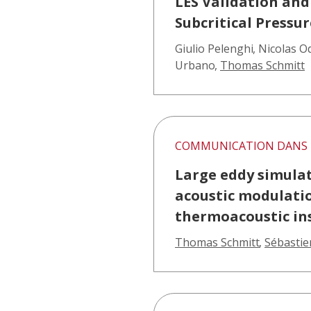
LES Validation and
Subcritical Pressur
Giulio Pelenghi
,
Nicolas O
Urbano
,
Thomas Schmitt
COMMUNICATION DANS 
Large eddy simulat
acoustic modulati
thermoacoustic ins
Thomas Schmitt
,
Sébastie