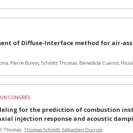
nt of Diffuse-Interface method for air-assi
mona
,
Pierre Boivin
,
Schmitt Thomas
,
Bénédicte Cuenot
,
Nicol
UN CONGRÈS
ling for the prediction of combustion insta
axial injection response and acoustic dam
tt Thomas
,
Thomas Schmitt
,
Sébastien Ducruix