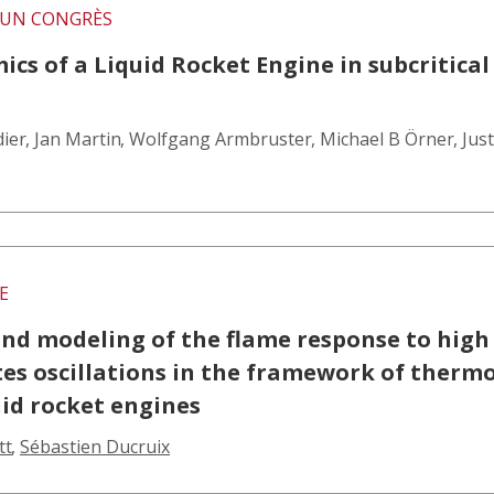
UN CONGRÈS
s of a Liquid Rocket Engine in subcritical 
dier
,
Jan Martin
,
Wolfgang Armbruster
,
Michael B Örner
,
Jus
E
nd modeling of the flame response to high
tes oscillations in the framework of therm
quid rocket engines
tt
,
Sébastien Ducruix