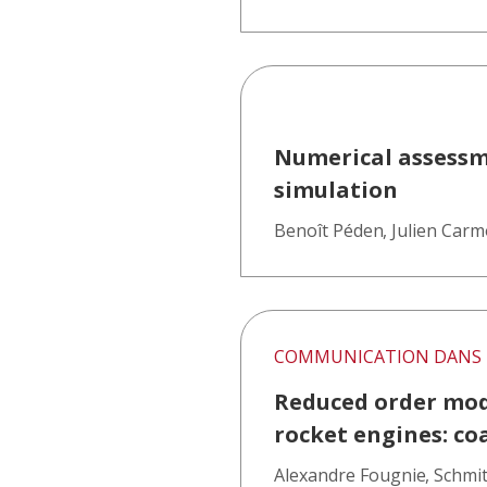
Numerical assessme
simulation
Benoît Péden
,
Julien Car
COMMUNICATION DANS 
Reduced order mode
rocket engines: co
Alexandre Fougnie
,
Schmi