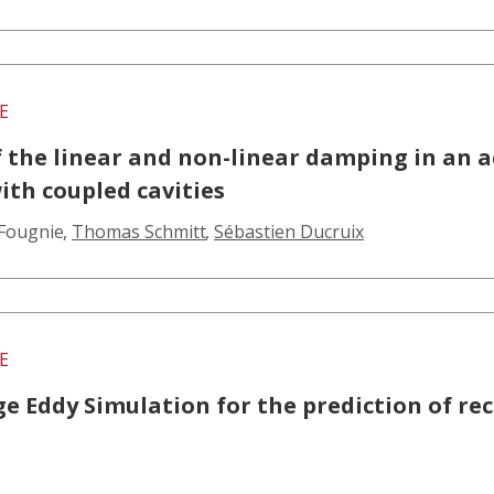
E
 the linear and non-linear damping in an a
with coupled cavities
 Fougnie
,
Thomas Schmitt
,
Sébastien Ducruix
E
e Eddy Simulation for the prediction of re