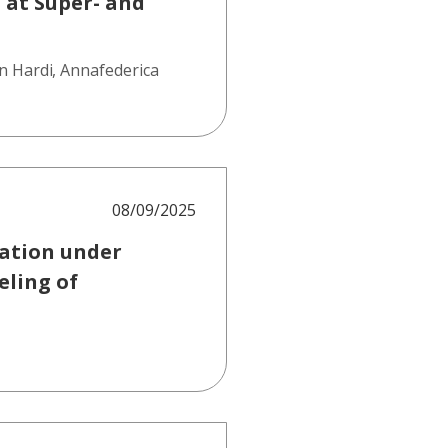
 at Super- and
in Hardi
,
Annafederica
08/09/2025
ration under
eling of