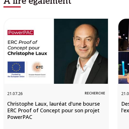
A lire également
Image
Ima
21.07.26
RECHERCHE
21.0
Christophe Laux, lauréat d'une bourse
De
ERC Proof of Concept pour son projet
l'e
PowerPAC