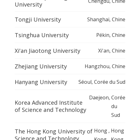
Chengdu
,
Chine
University
Tongji University
Shanghai
,
Chine
Tsinghua University
Pékin
,
Chine
Xi'an Jiaotong University
Xi'an
,
Chine
Zhejiang University
Hangzhou
,
Chine
Hanyang University
Séoul
,
Corée du Sud
Daejeon
,
Corée
Korea Advanced Institute
du
of Science and Technology
Sud
Hong
,
Hong
The Hong Kong University of
Science and Technology
Kong
Kong