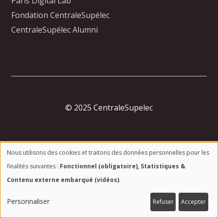
Paris Digital Lab
Fondation CentraleSupélec
CentraleSupélec Alumni
© 2025 CentraleSupelec
Contact
Nous utilisons des cookies et traitons des données personnelles pour les
Mentions légales
Utilisation
finalités suivantes :
Fonctionnel (obligatoire), Statistiques &
Vos données
Contenu externe embarqué (vidéos)
.
des
Accessibilité
données
Personnaliser
Refuser
Accepter
Presse