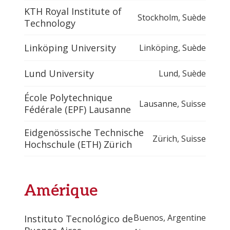
KTH Royal Institute of
Stockholm
,
Suède
Technology
Linköping University
Linköping
,
Suède
Lund University
Lund
,
Suède
École Polytechnique
Lausanne
,
Suisse
Fédérale (EPF) Lausanne
Eidgenössische Technische
Zürich
,
Suisse
Hochschule (ETH) Zürich
Amérique
Buenos
,
Argentine
Instituto Tecnológico de