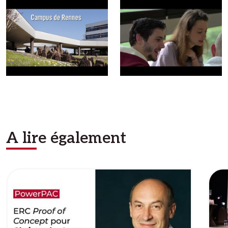
A lire également
Image
Ima