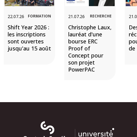
22.07.26
FORMATION
21.07.26
RECHERCHE
21.0
Shift Year 2026 :
Christophe Laux,
De
les inscriptions
lauréat d'une
ré
sont ouvertes
bourse ERC
pou
jusqu'au 15 août
Proof of
de 
Concept pour
son projet
PowerPAC