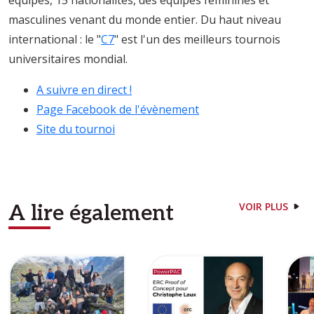
équipes, 15 nationalités, des équipes féminines et
masculines venant du monde entier. Du haut niveau
international : le "
C7
" est l'un des meilleurs tournois
universitaires mondial.
A suivre en direct !
Page Facebook de l'évènement
Site du tournoi
VOIR PLUS
A lire également
Image
Image
Ima