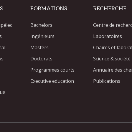
S
FORMATIONS
RECHERCHE
upélec
Bachelors
Centre de recher
s
Ingénieurs
Laboratoires
nal
Masters
Chaires et labor
us
Doctorats
Science & société
Programmes courts
Annuaire des che
Executive education
Publications
que