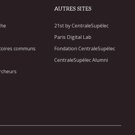
AUTRES SITES
che
21st by CentraleSupélec
Paris Digital Lab
atoires communs
Fondation CentraleSupélec
CentraleSupélec Alumni
rcheurs