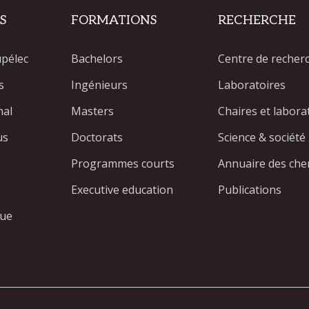
S
FORMATIONS
RECHERCHE
upélec
Bachelors
Centre de recher
s
Ingénieurs
Laboratoires
nal
Masters
Chaires et labor
us
Doctorats
Science & société
Programmes courts
Annuaire des che
Executive education
Publications
que