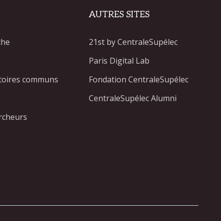
AUTRES SITES
che
21st by CentraleSupélec
Paris Digital Lab
atoires communs
Fondation CentraleSupélec
CentraleSupélec Alumni
rcheurs