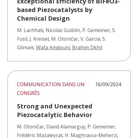
Exceptional Efficiency of BiFeO3-
based Piezocatalysts by
Chemical Design
M. Lachhab
,
Nicolas Guiblin
,
P. Gemeiner
,
S.
Fusil
,
J. Kreisel
,
M. Otoničar
,
V. Garcia
,
S.
Glinsek
,
Wafa Amdouni
,
Brahim Dkhil
COMMUNICATION DANS UN
16/09/2024
CONGRÈS
Strong and Unexpected
Piezocatalytic Behavior
M. Otoničar
,
David Alamarguy
,
P. Gemeiner
,
Frédéric Mazaleyrat
,
H. Maghraoui-Meherzi
,