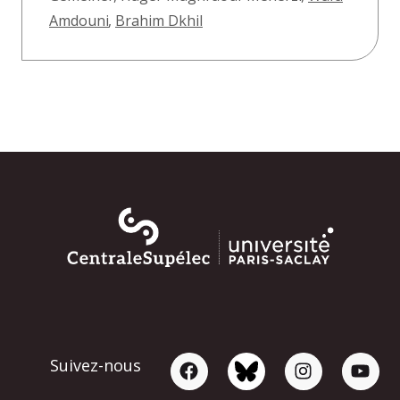
Amdouni
,
Brahim Dkhil
Suivez-nous