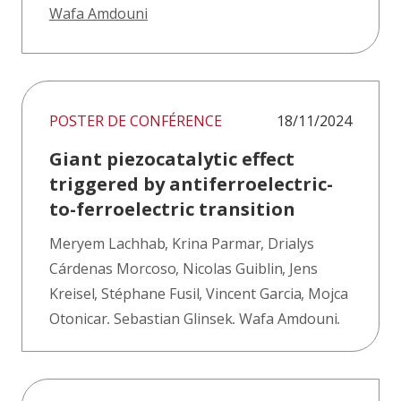
Wafa Amdouni
POSTER DE CONFÉRENCE
18/11/2024
Giant piezocatalytic effect
triggered by antiferroelectric-
to-ferroelectric transition
Meryem Lachhab
,
Krina Parmar
,
Drialys
Cárdenas Morcoso
,
Nicolas Guiblin
,
Jens
Kreisel
,
Stéphane Fusil
,
Vincent Garcia
,
Mojca
Otonicar
,
Sebastjan Glinsek
,
Wafa Amdouni
,
Brahim Dkhil