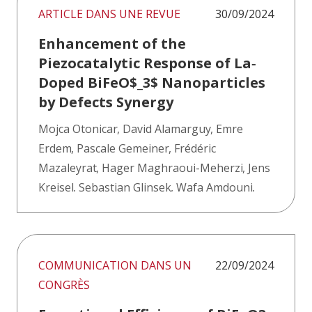
ARTICLE DANS UNE REVUE
30/09/2024
Enhancement of the
Piezocatalytic Response of La‐
Doped BiFeO$_3$ Nanoparticles
by Defects Synergy
Mojca Otonicar
,
David Alamarguy
,
Emre
Erdem
,
Pascale Gemeiner
,
Frédéric
Mazaleyrat
,
Hager Maghraoui-Meherzi
,
Jens
Kreisel
,
Sebastjan Glinsek
,
Wafa Amdouni
,
Brahim Dkhil
COMMUNICATION DANS UN
22/09/2024
CONGRÈS