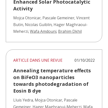
Enhanced Solar Photocatalytic
Activity
Mojca Otonicar
,
Pascale Gemeiner
,
Vincent
Butin
,
Nicolas Guiblin
,
Hager Maghraoui-
Meherzi
,
Wafa Amdouni
,
Brahim Dkhil
ARTICLE DANS UNE REVUE
01/10/2022
Annealing temperature effects
on BiFeO3 nanoparticles
towards photodegradation of
Eosin B dye
Lluis Yedra
,
Mojca Otonicar
,
Pascale
Gemeiner
,
Hager Maghraoui-Meherzi
,
Wafa