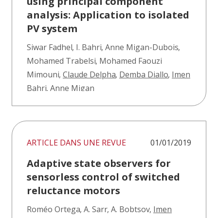
using principal component
analysis: Application to isolated
PV system
Siwar Fadhel
,
I. Bahri
,
Anne Migan-Dubois
,
Mohamed Trabelsi
,
Mohamed Faouzi
Mimouni
,
Claude Delpha
,
Demba Diallo
,
Imen
Bahri
,
Anne Migan
ARTICLE DANS UNE REVUE
01/01/2019
Adaptive state observers for
sensorless control of switched
reluctance motors
Roméo Ortega
,
A. Sarr
,
A. Bobtsov
,
Imen