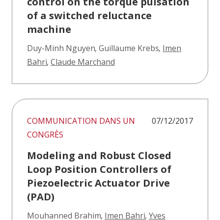
control on the torque pulsation
of a switched reluctance
machine
Duy-Minh Nguyen
,
Guillaume Krebs
,
Imen
Bahri
,
Claude Marchand
COMMUNICATION DANS UN
07/12/2017
CONGRÈS
Modeling and Robust Closed
Loop Position Controllers of
Piezoelectric Actuator Drive
(PAD)
Mouhanned Brahim
,
Imen Bahri
,
Yves