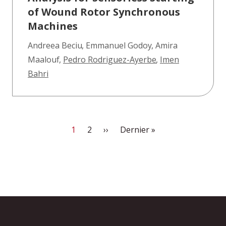
of Wound Rotor Synchronous
Machines
Andreea Beciu
,
Emmanuel Godoy
,
Amira
Maalouf
,
Pedro Rodriguez-Ayerbe
,
Imen
Bahri
Page courante
Page
Page suivante
Dernière page
1
2
››
Dernier »