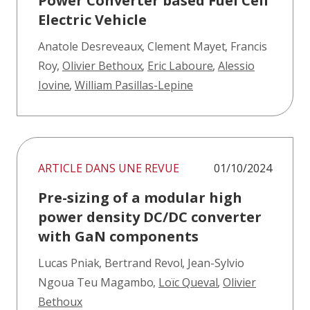
Power Converter based Fuel Cell
Electric Vehicle
Anatole Desreveaux
,
Clement Mayet
,
Francis
Roy
,
Olivier Bethoux
,
Eric Laboure
,
Alessio
Iovine
,
William Pasillas-Lepine
ARTICLE DANS UNE REVUE
01/10/2024
Pre-sizing of a modular high
power density DC/DC converter
with GaN components
Lucas Pniak
,
Bertrand Revol
,
Jean-Sylvio
Ngoua Teu Magambo
,
Loïc Queval
,
Olivier
Bethoux