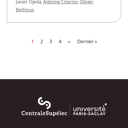
Javier Ojeda
,
Antoine Cizeron
,
Olivier
Bethoux
Page courante
Page
Page
Page
Page suivante
Dernière page
1
2
3
4
››
Dernier »