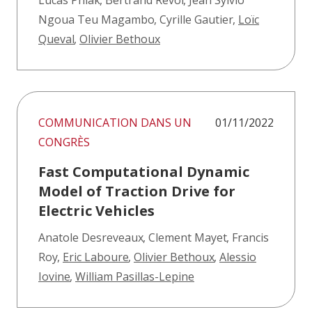
Lucas Pniak
,
Bertrand Revol
,
Jean Sylvio
Ngoua Teu Magambo
,
Cyrille Gautier
,
Loïc
Queval
,
Olivier Bethoux
COMMUNICATION DANS UN
01/11/2022
CONGRÈS
Fast Computational Dynamic
Model of Traction Drive for
Electric Vehicles
Anatole Desreveaux
,
Clement Mayet
,
Francis
Roy
,
Eric Laboure
,
Olivier Bethoux
,
Alessio
Iovine
,
William Pasillas-Lepine