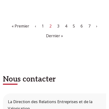
Première page
Page précédente
Page
Page courante
Page
Page
Page
Page
Page
Page s
« Premier
‹
1
2
3
4
5
6
7
›
Dernière page
Dernier »
Nous contacter
La Direction des Relations Entreprises et de la
Valorisation