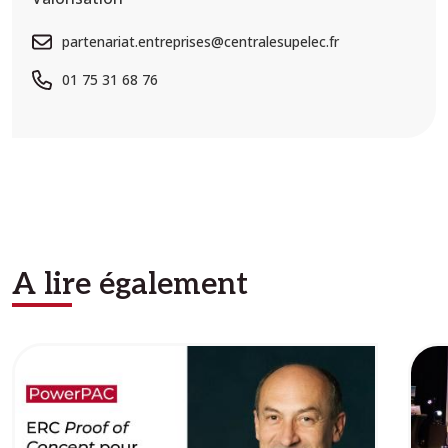
partenariat.entreprises@centralesupelec.fr
01 75 31 68 76
A lire également
Image
Ima