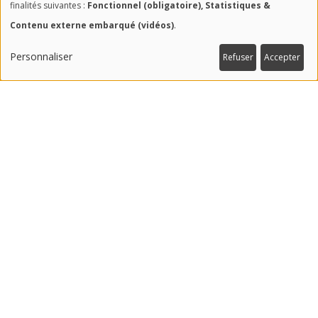
Utilisation
finalités suivantes :
Fonctionnel (obligatoire), Statistiques &
Contenu externe embarqué (vidéos)
.
des
données
Personnaliser
Refuser
Accepter
#RECHERCHE
personnelles
240
et
partenaires recherche
des
cookies
#CHAIRES
16
chaires