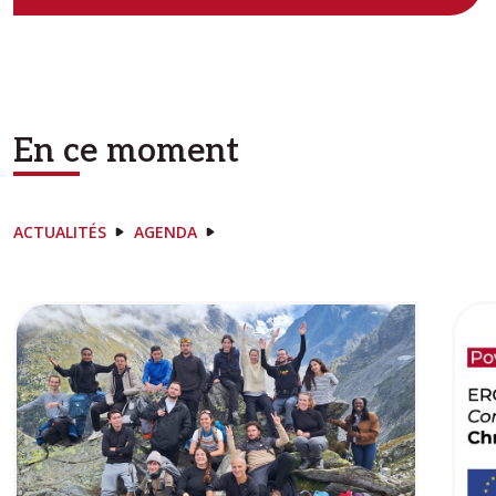
En ce moment
ACTUALITÉS
AGENDA
Image
Ima